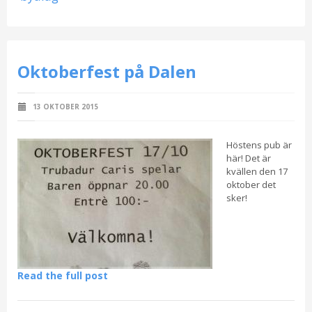
Oktoberfest på Dalen
13 OKTOBER 2015
Höstens pub är
här! Det är
kvällen den 17
oktober det
sker!
Read the full post