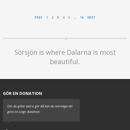
PREV
1
2
3
4
5
…
16
NEXT
Sörsjön is where Dalarna is most
beautiful.
GÖR EN DONATION
Om du gillar vad vi gör då kan du överväga att
göra en slags donation.