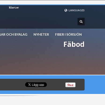
klart.se
LANGUAGES
SVENSKA
ENGLISH
DEUTSCH
GAR OCH BYALAG
NYHETER
FIBER I SÖRSJÖN
Fäbod