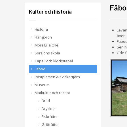
Fäbo
Kultur och historia
Historia
Levan
även 
Hängbron
Fäbod
Mors Lilla Olle
Sen h
Öde f
Sörsjöns skola
Kapell och klockstapel
Fäbod
Rastplatsen & Kvickertjärn
Museum
Matkultur och recept
Bröd
Drycker
Fiskrätter
Gröträtter