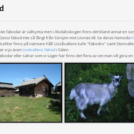
d
de fäbodar är sällsynta men i Älvdalsskogen finns det bland annat en som
Gessi fäbod inte så långt från Sörsjön-mot Lövnäs till. Se deras hemsida
h
caféer finns på närmare håll: Lissåvallens kafe "Fäbodro" samt Stenvall
ar vi ju även
Lindvallens fäbod
i Sälen.
äbodar eller sätrar som vi säger här finns det flera av om man vill göra e