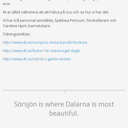
m.m.
Ni är alltid välkomna att att hälsa på oss och se hur vi har det.
Vi har två personal anställda, SpikEwa Persson, förskollärare och
Caroline Hjort, barnskötare.
Tidningsartiklar;
http://www.dt.se/sorsjons-skola-kan-bli-forskola
http://www.dt.se/bybor-far-starta-eget-dagis
http://www.dt.se/nytt-liv-i-gamla-skolan
Sörsjön is where Dalarna is most
beautiful.