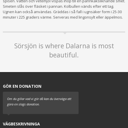
spisen. Vatten och vetemjöl vispas ihop till en pannkaksliknande smet.
Smeten slås över fläsket i pannan. Kolbullen vänds efter ett tag.
Ugnen kan också användas. Gräd­das i så fall i ugnsäker form i 25-30
minuter i 225 graders värme. Serveras med lingonsylt eller äppelmos.
Sörsjön is where Dalarna is most
beautiful.
GÖR EN DONATION
Om du gillar vad vi gör då kan du överväga att
göra en slags donation.
VÄGBESKRIVNINGA