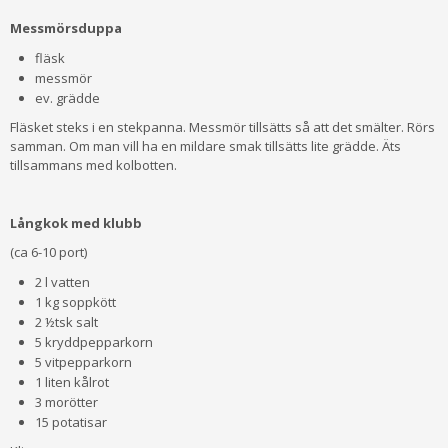
Messmörsduppa
fläsk
messmör
ev. grädde
Fläsket steks i en stekpanna. Messmör tillsätts så att det smälter. Rörs
samman. Om man vill ha en mildare smak tillsätts lite grädde. Äts
tillsammans med kol­botten.
Långkok med klubb
(ca 6-10 port)
2 l vatten
1 kg soppkött
2 ½tsk salt
5 kryddpepparkorn
5 vitpepparkorn
1 liten kålrot
3 morötter
15 potatisar