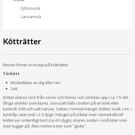
Ejfössvisâ
Lassarvisâ
Kötträtter
Nedan finner ni recept på kötträtter.
Törkött
Muskelbitar av älg eller ren.
Salt
Köttet skäres rent från senor och hinnor och strimlas upp i ca 1 ½ dm
långa strimlor som klyvts. Grovsalt hälls i botten på en kink eller
kastrull. Kött och salt varvas. Saltas i normal mängd. Ställes svalt, t.ex. i
kylskåp, utan lock i 2-3 dygn. Hänges på trådar över värmekälla till
köttet ser ordentligt torrt (ca 4-5 dygn), skäres sedan i små bitar som
man tuggar på. Ätes numera mer som "godis".