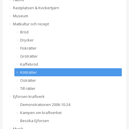
Rastplatsen & Kvickertjärn
Museum
Matkultur och recept
Bröd
Drycker
Fiskrätter
Gröträtter
Kaffebröd
Kötträtter
Osträtter
Till rätter
Ejforsen kraftverk
Demonstrationen 2006-10-24
Kampen om kraftverket
Besöka Ejforsen
Musik