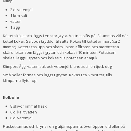
Klimp:
2 dl vetemjöl
1 krm salt
vatten
1 ägg
Köttet sköljs och läggs i en stor gryta. Vattnet slås på. Skummas väl när
köttet kokar. Salt och kryddor tillsätts. Kokas till köttet är mört (ca 2
timmar). Köt­tets tas upp och skärs i bitar. Kålroten och morötterna
skärs i bitar som läggs i grytan och kokas i 10 minuter. Potatisen
skalas, läggs i grytan och kokas tills potatisen är mjuk.
Klimpen: Ägg, vatten salt och vetemjöl blandas till en tjock deg.
Små bollar formas och läggs i grytan. Kokas i ca 5 minuter, tills
klimparna flyter up.
Kolbulle
8 skivor rimmat fläsk
6 dl kallt vatten
8 dl vetemjöl
Fläsket tärnas och bryns i en gjutjärnspanna, över öppen eld eller på