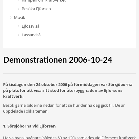
Kampen om kraftverket
Besöka Ejforsen
Musik
Ejfössvisâ
Lassarvisâ
Demonstrationen 2006-10-24
På tisdagen den 24 oktober 2006 på förmiddagen var Sörsjöborna
på plats för att visa sitt stöd för återbyggnaden av Ejforsens
kraftverk.
Besök gärna bilderna nedan för att se hur denna dag gick till. De är
uppdelade i olika teman.
1. Sörsjöborna vid Ejforsen
Halva byns invånare (således 60 av 120) samlades vid Ejforsens kraftverk