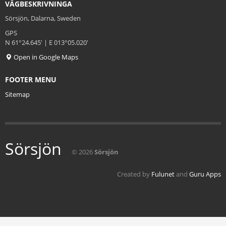
VÄGBESKRIVNINGA
Sörsjön, Dalarna, Sweden
GPS
N 61°24.645' | E 013°05.020'
Open in Google Maps
FOOTER MENU
Sitemap
Sörsjön
© 2026
Sörsjön
Created by
Fulunet
and
Guru Apps