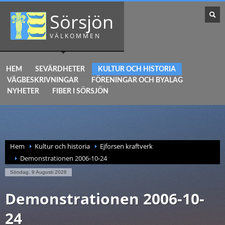
Sörsjön
VÄLKOMMEN
HEM
SEVÄRDHETER
KULTUR OCH HISTORIA
VÄGBESKRIVNINGAR
FÖRENINGAR OCH BYALAG
NYHETER
FIBER I SÖRSJÖN
Hem
Kultur och historia
Ejforsen kraftverk
Demonstrationen 2006-10-24
Söndag, 9 Augusti 2026
Demonstrationen 2006-10-
24