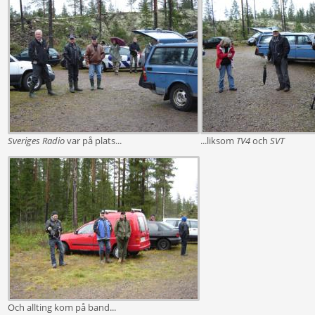
Sveriges Radio
var på plats...
...liksom
TV4
och
SVT
Och allting kom på band...