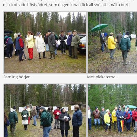
och trotsade höstvädret, som dagen innan fick all snö att smälta bort.
Samling börjar...
Mot plakaterna...