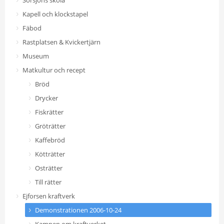
Sörsjöns skola
Kapell och klockstapel
Fäbod
Rastplatsen & Kvickertjärn
Museum
Matkultur och recept
Bröd
Drycker
Fiskrätter
Gröträtter
Kaffebröd
Kötträtter
Osträtter
Till rätter
Ejforsen kraftverk
Demonstrationen 2006-10-24