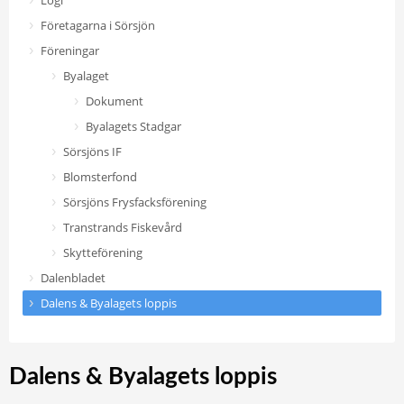
Logi
Företagarna i Sörsjön
Föreningar
Byalaget
Dokument
Byalagets Stadgar
Sörsjöns IF
Blomsterfond
Sörsjöns Frysfacksförening
Transtrands Fiskevård
Skytteförening
Dalenbladet
Dalens & Byalagets loppis
Dalens & Byalagets loppis