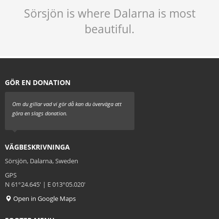
Sörsjön is where Dalarna is most
beautiful.
GÖR EN DONATION
Om du gillar vad vi gör då kan du överväga att
göra en slags donation.
VÄGBESKRIVNINGA
Sörsjön, Dalarna, Sweden
GPS
N 61°24.645' | E 013°05.020'
Open in Google Maps