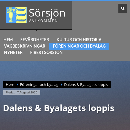
Sörsjön
VÄLKOMMEN
HEM
SEVÄRDHETER
KULTUR OCH HISTORIA
VÄGBESKRIVNINGAR
FÖRENINGAR OCH BYALAG
NYHETER
FIBER I SÖRSJÖN
Hem
Föreningar och byalag
Dalens & Byalagets loppis
Fredag, 7 Augusti 2026
Dalens & Byalagets loppis