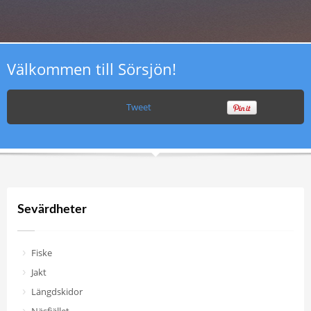
Välkommen till Sörsjön!
Tweet
Sevärdheter
Fiske
Jakt
Längdskidor