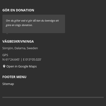
GÖR EN DONATION
Om du gillar vad vi gör då kan du överväga att
göra en slags donation.
VÄGBESKRIVNINGA
Sörsjön, Dalarna, Sweden
GPS
N 61°24.645' | E 013°05.020'
Open in Google Maps
FOOTER MENU
Sitemap