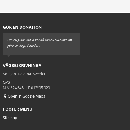
GÖR EN DONATION
Om du gillar vad vi gör då kan du överväga att
göra en slags donation.
VÄGBESKRIVNINGA
Sörsjön, Dalarna, Sweden
GPS
N 61°24.645' | E 013°05.020'
Open in Google Maps
FOOTER MENU
Sitemap