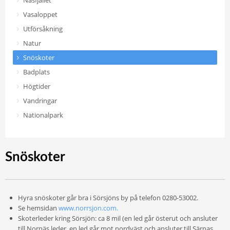
Näsfjället
Vasaloppet
Utförsåkning
Natur
Snöskoter
Badplats
Högtider
Vandringar
Nationalpark
Snöskoter
Hyra snöskoter går bra i Sörsjöns by på telefon 0280-53002.
Se hemsidan
www.norrsjon.com.
Skoterleder kring Sörsjön: ca 8 mil (en led går österut och ansluter
till Nornäs leder, en led går mot nordväst och ansluter till Särnas