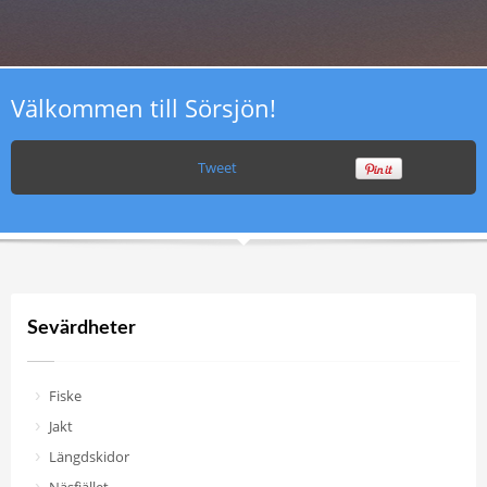
Välkommen till Sörsjön!
Tweet
Sevärdheter
Fiske
Jakt
Längdskidor