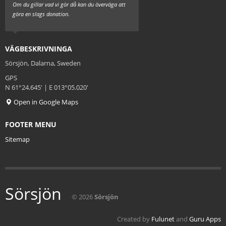
Om du gillar vad vi gör då kan du överväga att
göra en slags donation.
VÄGBESKRIVNINGA
Sörsjön, Dalarna, Sweden
GPS
N 61°24.645' | E 013°05.020'
Open in Google Maps
FOOTER MENU
Sitemap
Sörsjön
© 2026
Sörsjön
Created by
Fulunet
and
Guru Apps