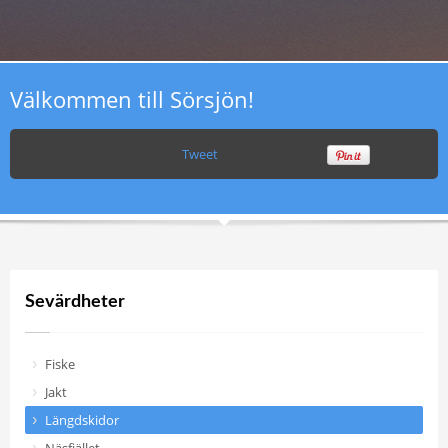
Välkommen till Sörsjön!
Tweet
Sevärdheter
Fiske
Jakt
Längdskidor