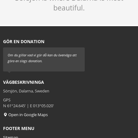
beautiful.
GÖR EN DONATION
Om du gillar vad vi gör då kan du överväga att
göra en slags donation.
VÄGBESKRIVNINGA
Sörsjön, Dalarna, Sweden
GPS
N 61°24.645' | E 013°05.020'
Open in Google Maps
FOOTER MENU
Sitemap