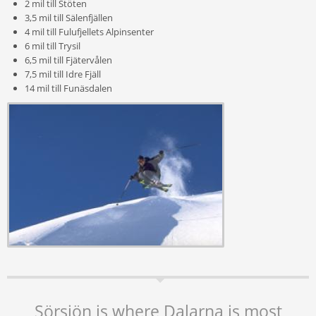
2 mil till Stöten
3,5 mil till Sälenfjällen
4 mil till Fulufjellets Alpinsenter
6 mil till Trysil
6,5 mil till Fjätervålen
7,5 mil till Idre Fjäll
14 mil till Funäsdalen
Sörsjön is where Dalarna is most