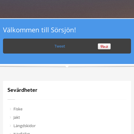
Välkommen till Sörsjön!
Tweet
Sevärdheter
Fiske
Jakt
Längdskidor